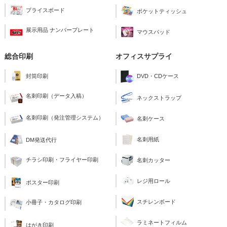
プライスボード
ポケットティッシュ
展示用品 ナンバープレート
マウスパッド
総合印刷
オフィスサプライ
封筒印刷
DVD・CDケース
名刺印刷（データ入稿）
ネックストラップ
名刺印刷（発注管理システム）
名刺ケース
名刺用紙
DM発送代行
チラシ印刷・フライヤー印刷
名刺カッター
レジ用ロール
ポスター印刷
スチレンボード
小冊子・カタログ印刷
ラミネートフィルム
はがき印刷