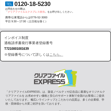
0120-18-5230
TEL
お問合わせの際は、
「
クリアファイルエクスプレス担当
」をお呼び出しください。
携帯/公衆電話からは
0776-52-3000
平日 9:30～17:00（土日祝を除く）
インボイス制度
適格請求書発行事業者登録番号
T7210001001639
※登録番号について詳しくは
こちら。
「クリアファイルEXPRESS」は、販促ノベルティや記念品に最適なオリジナルク
リアファイルを お求めやすい価格と安心のサポート体制で全国のお客様にご提供
いたしております。 幅広いラインナップとこだわりの品質は、多くの企業様、学
校・団体様から大変ご好評を頂いております。