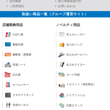
会社概要
個人情報保護方針
ご利用規約
お問い合わせ
取扱い商品一覧（グループ運営サイト）
店舗装飾用品
ノベルティ用品
のぼり旗
卓上カレンダー
看板印刷
名入れバッグ
横断幕・懸垂幕
名入れボールペン
現場シート
名入れライター
紅白幕
カード印刷
トロフィー（表彰商品）
ロールバナー
カタログスタンド
クリアファイル
等身大パネル
珪藻土グッズ