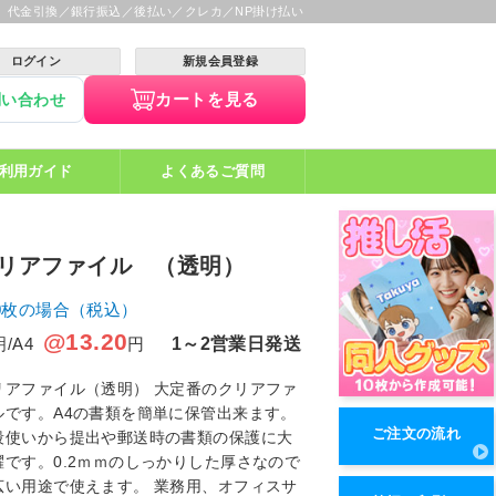
】代金引換／銀行振込／後払い／クレカ／NP掛け払い
ログイン
新規会員登録
カートを見る
問い合わせ
利用ガイド
よくあるご質問
リアファイル （透明）
00枚の場合（税込）
@13.20
1～2営業日発送
明/A4
円
リアファイル（透明） 大定番のクリアファ
ルです。A4の書類を簡単に保管出来ます。
ご注文の流れ
段使いから提出や郵送時の書類の保護に大
躍です。0.2ｍｍのしっかりした厚さなので
広い用途で使えます。 業務用、オフィスサ