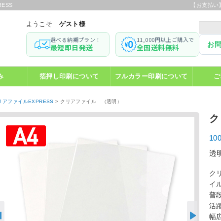
ESS
【お支払い
ようこそ
ゲスト様
選べる納期プラン！
11,000円以上ご購入で
お
最短即日発送
全国送料無料
み
箔押し印刷について
フルカラー印刷について
ご
リアファイルEXPRESS
>
クリアファイル （透明）
ク
1
透
ク
イ
普
活
幅