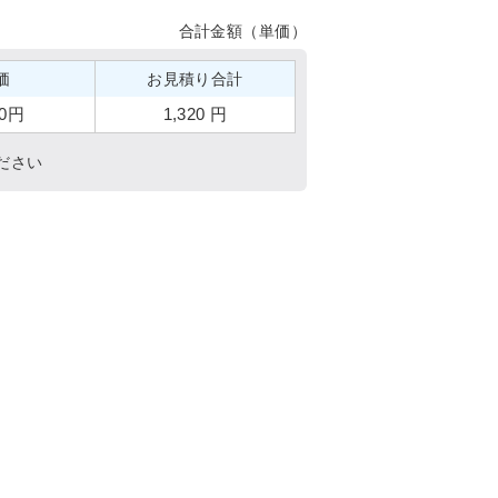
合計金額（単価）
価
お見積り合計
20円
1,320 円
ださい