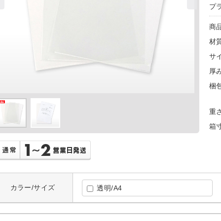
プ
商
材
サ
厚
梱
重
箱
カラー/サイズ
透明/A4