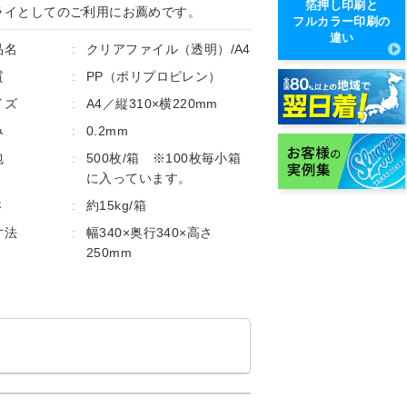
箔押し印刷と
ライとしてのご利用にお薦めです。
フルカラー印刷の
違い
品名
:
クリアファイル（透明）/A4
質
:
PP（ポリプロピレン）
イズ
:
A4／縦310×横220mm
み
:
0.2mm
包
:
500枚/箱 ※100枚毎小箱
に入っています。
さ
:
約15kg/箱
寸法
:
幅340×奥行340×高さ
250mm