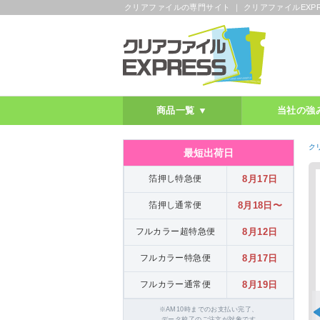
クリアファイルの専門サイト ｜ クリアファイルEXPR
商品一覧 ▼
当社の強
ク
最短出荷日
箔押し特急便
8月17日
箔押し通常便
8月18日〜
フルカラー超特急便
8月12日
フルカラー特急便
8月17日
フルカラー通常便
8月19日
※AM10時までのお支払い完了、
データ校了のご注文が対象です