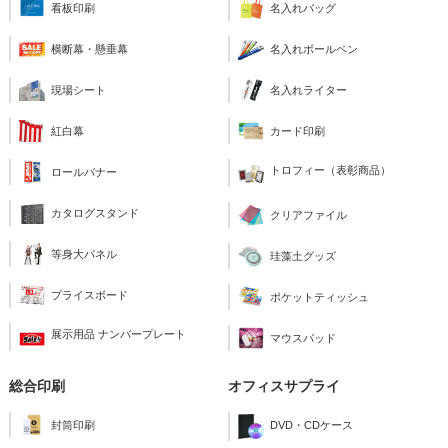
看板印刷
名入れバッグ
横断幕・懸垂幕
名入れボールペン
現場シート
名入れライター
紅白幕
カード印刷
トロフィー（表彰商品）
ロールバナー
カタログスタンド
クリアファイル
等身大パネル
珪藻土グッズ
プライスボード
ポケットティッシュ
展示用品 ナンバープレート
マウスパッド
総合印刷
オフィスサプライ
封筒印刷
DVD・CDケース