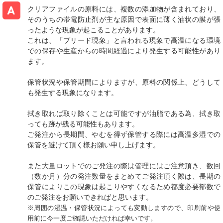
クリアファイルの原料には、複数の添加物が含まれており、
そのうちの帯電防止剤が主な原因で表面に薄く油状の膜が張
ったような現象が起こることがあります。
これは、「ブリード現象」と言われる現象で高温になる環境
での保存や生産からの時間経過により発生する可能性があり
ます。
保管状況や保管期間によりますが、原料の関係上、どうして
も発生する現象になります。
拭き取れば取り除くことは可能ですが油脂である為、拭き取
っても跡が残る可能性もあります。
ご発注から長期間、やむを得ず保管する際には高温多湿での
保管を避けて頂く様お願い申し上げます。
また大量ロットでのご発注の際は管理にはご注意頂き、数回
（数か月）分の発注数量をまとめてご発注頂く際は、長期の
保管によりこの現象は起こりやすくなるため都度必要部数で
のご発注をお願いできればと思います。
※周囲の湿温・保管状況によっても変動しますので、印刷前や使
用前に今一度ご確認いただければ幸いです。