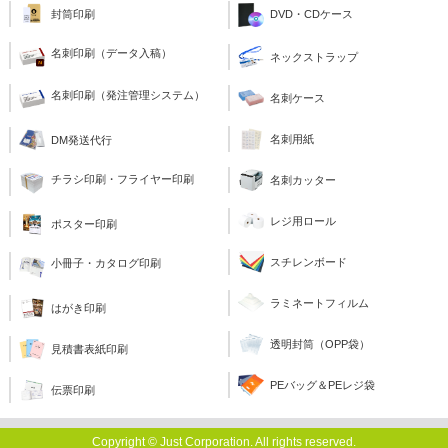
封筒印刷
DVD・CDケース
名刺印刷（データ入稿）
ネックストラップ
名刺印刷（発注管理システム）
名刺ケース
名刺用紙
DM発送代行
チラシ印刷・フライヤー印刷
名刺カッター
レジ用ロール
ポスター印刷
スチレンボード
小冊子・カタログ印刷
ラミネートフィルム
はがき印刷
透明封筒（OPP袋）
見積書表紙印刷
PEバッグ＆PEレジ袋
伝票印刷
Copyright © Just Corporation. All rights reserved.