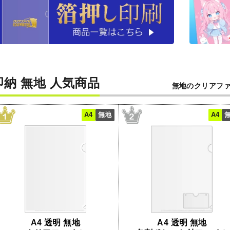
即納 無地 人気商品
無地のクリアフ
A4
無地
A4
A4 透明 無地
A4 透明 無地