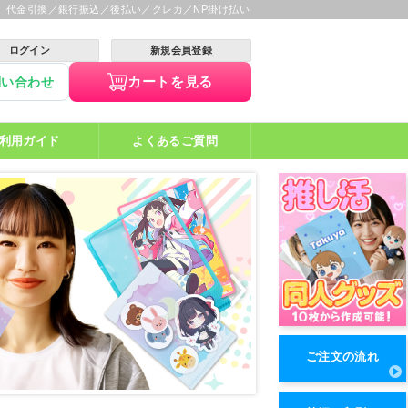
】代金引換／銀行振込／後払い／クレカ／NP掛け払い
ログイン
新規会員登録
カートを見る
問い合わせ
利用ガイド
よくあるご質問
ご注文の流れ