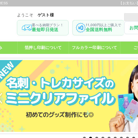
ESS
【お支払い
ようこそ
ゲスト様
選べる納期プラン！
11,000円以上ご購入で
お
最短即日発送
全国送料無料
み
箔押し印刷について
フルカラー印刷について
ご