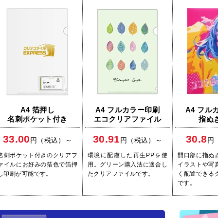
A4 箔押し
A4 フルカラー印刷
A4 フル
名刺ポケット付き
エコクリアファイル
指ぬ
33.00
30.91
30.8
円（税込）～
円（税込）～
円
名刺ポケット付きのクリアフ
環境に配慮した再生PPを使
開口部に指ぬ
ァイルにお好みの箔色で箔押
用。グリーン購入法に適合し
イラストや写
し印刷が可能です。
たクリアファイルです。
く配置できる
です。