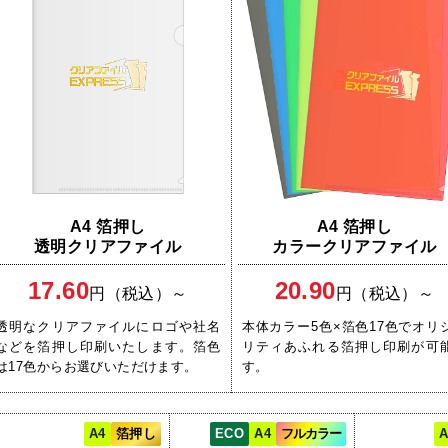
A4 箔押し
A4 箔押し
透明クリアファイル
カラークリアファイル
17.60
20.90
円（税込）～
円（税込）～
透明なクリアファイルにロゴや社名
本体カラー5色×箔色17色でオリ
などを箔押し印刷いたします。箔色
リティあふれる箔押し印刷が可
は17色からお選びいただけます。
す。
A4
箔押し
ECO
A4
フルカラー
A