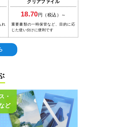
クリアファイル
18.70
円（税込）～
入れ
重要書類の一時保管など、目的に応
じた使い分けに便利です
ら
ぶ
ス・
など