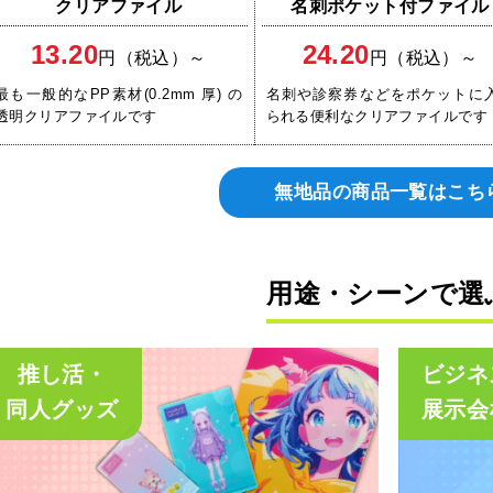
クリアファイル
名刺ポケット付ファイル
13.20
24.20
円（税込）～
円（税込）～
最も一般的なPP素材(0.2mm 厚) の
名刺や診察券などをポケットに
透明クリアファイルです
られる便利なクリアファイルです
無地品の商品一覧はこち
用途・シーンで選
推し活・
ビジネ
同人グッズ
展示会