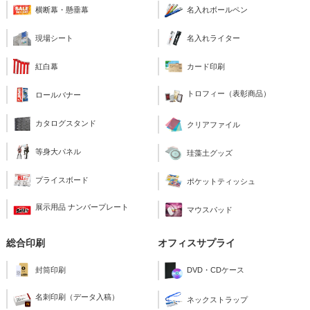
横断幕・懸垂幕
名入れボールペン
現場シート
名入れライター
紅白幕
カード印刷
トロフィー（表彰商品）
ロールバナー
カタログスタンド
クリアファイル
等身大パネル
珪藻土グッズ
プライスボード
ポケットティッシュ
展示用品 ナンバープレート
マウスパッド
総合印刷
オフィスサプライ
封筒印刷
DVD・CDケース
名刺印刷（データ入稿）
ネックストラップ