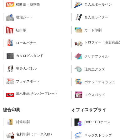
横断幕・懸垂幕
名入れボールペン
現場シート
名入れライター
紅白幕
カード印刷
トロフィー（表彰商品）
ロールバナー
カタログスタンド
クリアファイル
等身大パネル
珪藻土グッズ
プライスボード
ポケットティッシュ
展示用品 ナンバープレート
マウスパッド
総合印刷
オフィスサプライ
封筒印刷
DVD・CDケース
名刺印刷（データ入稿）
ネックストラップ