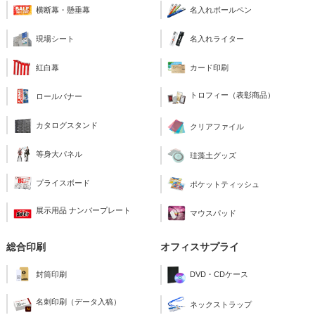
横断幕・懸垂幕
名入れボールペン
現場シート
名入れライター
紅白幕
カード印刷
トロフィー（表彰商品）
ロールバナー
カタログスタンド
クリアファイル
等身大パネル
珪藻土グッズ
プライスボード
ポケットティッシュ
展示用品 ナンバープレート
マウスパッド
総合印刷
オフィスサプライ
封筒印刷
DVD・CDケース
名刺印刷（データ入稿）
ネックストラップ