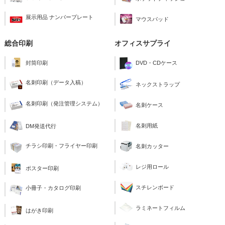
展示用品 ナンバープレート
マウスパッド
総合印刷
オフィスサプライ
封筒印刷
DVD・CDケース
名刺印刷（データ入稿）
ネックストラップ
名刺印刷（発注管理システム）
名刺ケース
名刺用紙
DM発送代行
チラシ印刷・フライヤー印刷
名刺カッター
レジ用ロール
ポスター印刷
スチレンボード
小冊子・カタログ印刷
ラミネートフィルム
はがき印刷