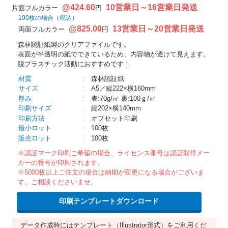
@424.60
10営業日～16営業日発送
片面フルカラー
円
100枚の場合（税込）
@825.00
13営業日～20営業日発送
両面フルカラー
円
森林認証紙製のクリアファイルです。
表面が半透明の紙でできているため、内容物が透けて見えます。
脱プラスチック活動におすすめです！
材質
:
森林認証紙
サイズ
:
A5／縦222×横160mm
厚み
:
表:70g/㎡ 裏:100ｇ/㎡
印刷サイズ
:
縦202×横140mm
印刷方法
:
オフセット印刷
最小ロット
:
100枚
販売ロット
:
100枚
※認証マーク印刷ご希望の場合、ライセンス番号は認証取得メー
カーの番号が印刷されます。
※5000枚以上ご注文の場合は納期が変更になる場合がございま
す。ご相談くださいませ。
印刷テンプレートダウンロード
データ作成時にはテンプレート（Illustrator形式）をご利用くだ