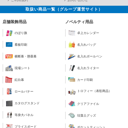
ご利用規約
お問い合わせ
取扱い商品一覧（グループ運営サイト）
店舗装飾用品
ノベルティ用品
のぼり旗
卓上カレンダー
看板印刷
名入れバッグ
横断幕・懸垂幕
名入れボールペン
現場シート
名入れライター
紅白幕
カード印刷
トロフィー（表彰商品）
ロールバナー
カタログスタンド
クリアファイル
等身大パネル
珪藻土グッズ
プライスボード
ポケットティッシュ