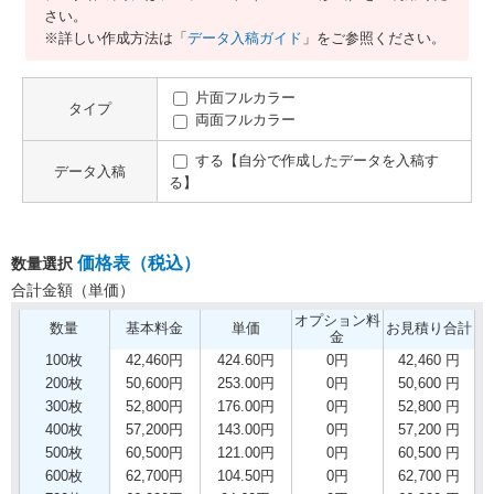
さい。
※詳しい作成方法は「
データ入稿ガイド
」をご参照ください。
片面フルカラー
タイプ
両面フルカラー
する【自分で作成したデータを入稿す
データ入稿
る】
価格表（税込）
数量選択
合計金額（単価）
オプション料
数量
基本料金
単価
お見積り合計
金
100枚
42,460円
424.60円
0円
42,460 円
200枚
50,600円
253.00円
0円
50,600 円
300枚
52,800円
176.00円
0円
52,800 円
400枚
57,200円
143.00円
0円
57,200 円
500枚
60,500円
121.00円
0円
60,500 円
600枚
62,700円
104.50円
0円
62,700 円