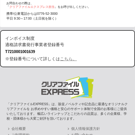
お問合わせの際は、
「
クリアファイルエクスプレス担当
」をお呼び出しください。
携帯/公衆電話からは
0776-52-3000
平日 9:30～17:00（土日祝を除く）
インボイス制度
適格請求書発行事業者登録番号
T7210001001639
※登録番号について詳しくは
こちら。
「クリアファイルEXPRESS」は、販促ノベルティや記念品に最適なオリジナルク
リアファイルを お求めやすい価格と安心のサポート体制で全国のお客様にご提供
いたしております。 幅広いラインナップとこだわりの品質は、多くの企業様、学
校・団体様から大変ご好評を頂いております。
会社概要
個人情報保護方針