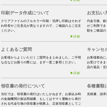
印刷データ作成について
お支払い
クリアファイルのフルカラー印刷・箔押し印刷はそれぞ
代金引換、銀
れ特長やご注意点が異なりますので、ご確認の上ご注文
がご利用でき
ください。
額をご確認の
▶詳細
よくあるご質問
キャンセ
お客様からよくいただくご質問をまとめました。ご不明
お客様都合に
な点などお困りの際には、まず一度ご参照ください。
お受けできま
品の返品・交
▶詳細
領収書の発行について
各種書類
当社では、領収書の発行はいたしかねます。お振込み時
見積書、請求
の金融機関の振込明細書、もしくはヤマト運輸から発行
される代金引換の領収書が税務上、正規領収書としてご