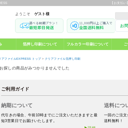
ESS
【お支払い
ようこそ
ゲスト様
選べる納期プラン！
11,000円以上ご購入で
お
最短即日発送
全国送料無料
み
箔押し印刷について
フルカラー印刷について
ご
リアファイルEXPRESS トップ
>
クリアファイル箔押し印刷
お探しの商品がみつかりませんでした
ご利用ガイド
納期について
送料につ
代引きの場合、午前10時までにご注文いただきますと最
一回のご注文合
短3営業日でお届けいたします。
送料無料！
▶詳細