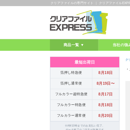
クリアファイルの専門サイト ｜ クリアファイルEXPR
商品一覧 ▼
当社の強
ク
最短出荷日
・
箔押し特急便
8月18日
箔押し通常便
8月19日〜
フルカラー超特急便
8月17日
フルカラー特急便
8月18日
フルカラー通常便
8月20日
※AM10時までのお支払い完了、
データ校了のご注文が対象です