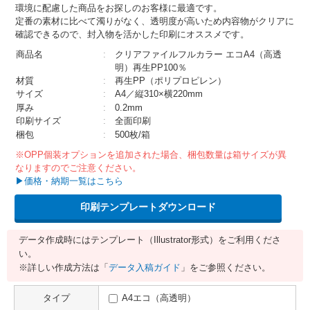
環境に配慮した商品をお探しのお客様に最適です。
定番の素材に比べて濁りがなく、透明度が高いため内容物がクリアに
確認できるので、封入物を活かした印刷にオススメです。
商品名
:
クリアファイルフルカラー エコA4（高透
明）再生PP100％
材質
:
再生PP（ポリプロピレン）
サイズ
:
A4／縦310×横220mm
厚み
:
0.2mm
印刷サイズ
:
全面印刷
梱包
:
500枚/箱
※OPP個装オプションを追加された場合、梱包数量は箱サイズが異
なりますのでご注意ください。
▶価格・納期一覧はこちら
印刷テンプレートダウンロード
データ作成時にはテンプレート（Illustrator形式）をご利用くださ
い。
※詳しい作成方法は「
データ入稿ガイド
」をご参照ください。
タイプ
A4エコ（高透明）