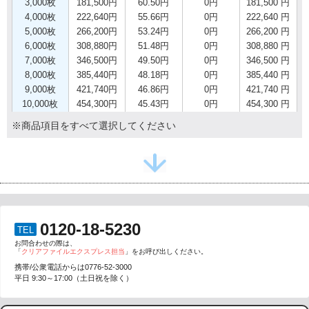
3,000枚
181,500円
60.50円
0円
181,500 円
4,000枚
222,640円
55.66円
0円
222,640 円
5,000枚
266,200円
53.24円
0円
266,200 円
6,000枚
308,880円
51.48円
0円
308,880 円
7,000枚
346,500円
49.50円
0円
346,500 円
8,000枚
385,440円
48.18円
0円
385,440 円
9,000枚
421,740円
46.86円
0円
421,740 円
10,000枚
454,300円
45.43円
0円
454,300 円
※商品項目をすべて選択してください
0120-18-5230
TEL
お問合わせの際は、
「
クリアファイルエクスプレス担当
」をお呼び出しください。
携帯/公衆電話からは
0776-52-3000
平日 9:30～17:00（土日祝を除く）