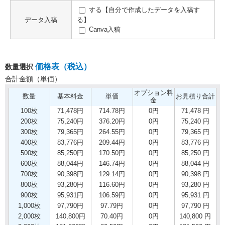
する【自分で作成したデータを入稿す
データ入稿
る】
Canva入稿
価格表（税込）
数量選択
合計金額（単価）
オプション料
数量
基本料金
単価
お見積り合計
金
100枚
71,478円
714.78円
0円
71,478 円
200枚
75,240円
376.20円
0円
75,240 円
300枚
79,365円
264.55円
0円
79,365 円
400枚
83,776円
209.44円
0円
83,776 円
500枚
85,250円
170.50円
0円
85,250 円
600枚
88,044円
146.74円
0円
88,044 円
700枚
90,398円
129.14円
0円
90,398 円
800枚
93,280円
116.60円
0円
93,280 円
900枚
95,931円
106.59円
0円
95,931 円
1,000枚
97,790円
97.79円
0円
97,790 円
2,000枚
140,800円
70.40円
0円
140,800 円