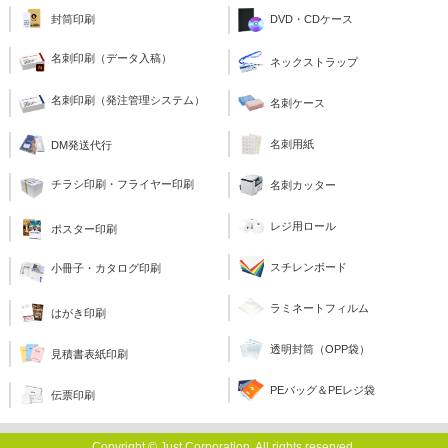
封筒印刷
DVD・CDケース
名刺印刷（データ入稿）
ネックストラップ
名刺印刷（発注管理システム）
名刺ケース
名刺用紙
DM発送代行
チラシ印刷・フライヤー印刷
名刺カッター
レジ用ロール
ポスター印刷
スチレンボード
小冊子・カタログ印刷
ラミネートフィルム
はがき印刷
透明封筒（OPP袋）
見積書表紙印刷
PEバッグ＆PEレジ袋
伝票印刷
Copyright © Just Corporation. All rights reserved.