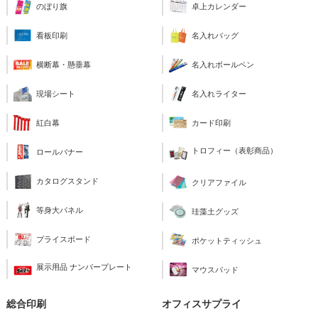
のぼり旗
卓上カレンダー
看板印刷
名入れバッグ
横断幕・懸垂幕
名入れボールペン
現場シート
名入れライター
紅白幕
カード印刷
トロフィー（表彰商品）
ロールバナー
カタログスタンド
クリアファイル
等身大パネル
珪藻土グッズ
プライスボード
ポケットティッシュ
展示用品 ナンバープレート
マウスパッド
総合印刷
オフィスサプライ